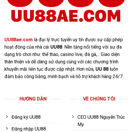
UU88ae.com
là đại lý trực tuyến uy tín được sự cấp phép
hoạt động của nhà cái
UU88
. Nền tảng nổi tiếng với sự đa
dạng trò chơi như: thể thao, casino live, đá gà,... Giao diện
thân thiện và dễ dàng sử dụng cùng với các chương trình
khuyến mãi liên tục được cập nhật. Hơn nữa,
UU 88
luôn
đảm bảo công bằng, minh bạch và hỗ trợ khách hàng 24/7.
HƯỚNG DẪN
VỀ CHÚNG TÔI
Đăng ký UU88
CEO UU88 Nguyễn Trúc
My
Đăng nhập UU88