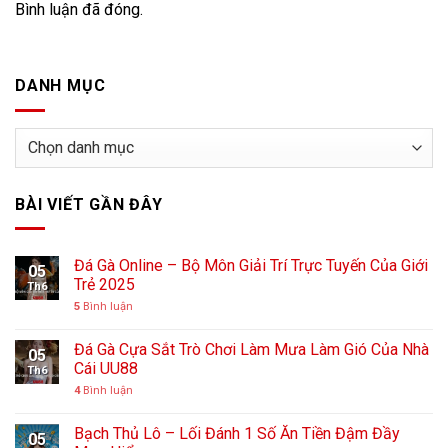
Bình luận đã đóng.
DANH MỤC
DANH
MỤC
BÀI VIẾT GẦN ĐÂY
Đá Gà Online – Bộ Môn Giải Trí Trực Tuyến Của Giới
05
Trẻ 2025
Th6
5
Bình luận
Đá Gà Cựa Sắt Trò Chơi Làm Mưa Làm Gió Của Nhà
05
Cái UU88
Th6
4
Bình luận
Bạch Thủ Lô – Lối Đánh 1 Số Ăn Tiền Đậm Đầy
05