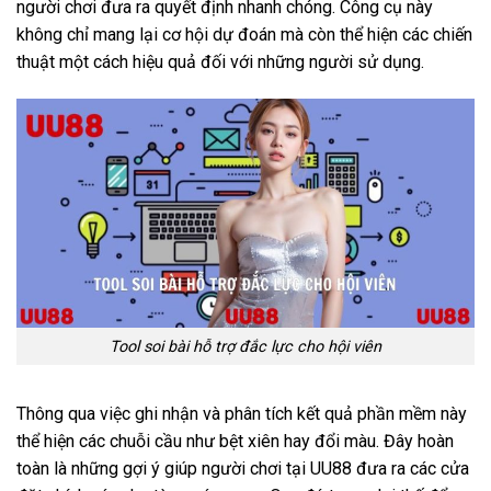
người chơi đưa ra quyết định nhanh chóng. Công cụ này
không chỉ mang lại cơ hội dự đoán mà còn thể hiện các chiến
thuật một cách hiệu quả đối với những người sử dụng.
Tool soi bài hỗ trợ đắc lực cho hội viên
Thông qua việc ghi nhận và phân tích kết quả phần mềm này
thể hiện các chuỗi cầu như bệt xiên hay đổi màu. Đây hoàn
toàn là những gợi ý giúp người chơi tại UU88 đưa ra các cửa