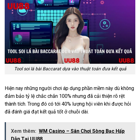
Tool soi lá bài Baccarat dựa vào thuật toán đưa kết quả
Hiện nay những người chơi áp dụng phần mềm này dù không
đảm bảo tỷ lệ chắc chắn 100% nhưng đã cải thiện rõ rệt
thành tích. Trong đó có tới 40% lượng hội viên khi được hỏi
đã đánh giá đạt kết quả tốt ở chuỗi dài.
Xem thêm:
WM Casino – Sân Chơi Sòng Bạc Hấp
Dẫn Tại UU88