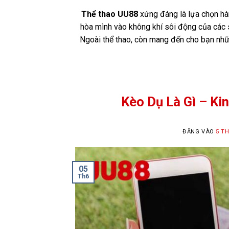
Thể thao UU88
xứng đáng là lựa chọn hàn
hòa mình vào không khí sôi động của các sự
Ngoài thể thao, còn mang đến cho bạn nhữn
Kèo Dụ Là Gì – K
ĐĂNG VÀO
5 TH
05
Th6