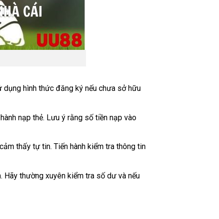
sử dụng hình thức đăng ký nếu chưa sở hữu
 hành nạp thẻ. Lưu ý rằng số tiền nạp vào
m thấy tự tin. Tiến hành kiểm tra thông tin
n. Hãy thường xuyên kiểm tra số dư và nếu