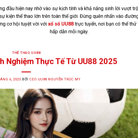
g đầu hiện nay nhờ vào sự kịch tính và khả năng sinh lời vượt tr
 kiện thể thao lớn trên toàn thế giới. Đừng quên nhấn vào đường 
g cơ hội tuyệt vời với
xổ số UU88
trực tuyến, nơi bạn có thể t
hấp dẫn mỗi ngày.
THỂ THAO UU88
inh Nghiệm Thực Tế Từ UU88 2025
ÁNG 6, 2025
BỞI
CEO UU88 NGUYỄN TRÚC MY