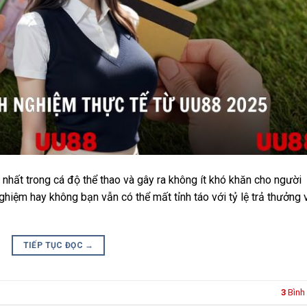
nhất trong cá độ thể thao và gây ra không ít khó khăn cho người
ghiệm hay không bạn vẫn có thể mất tỉnh táo với tỷ lệ trả thưởng 
TIẾP TỤC ĐỌC
→
3
Bình 