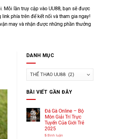
ội. Mỗi lần truy cập vào UU88, bạn sẽ được
link phía trên để kết nối và tham gia ngay!
hử vận may và nhận được những phần thưởng
DANH MỤC
DANH
MỤC
BÀI VIẾT GẦN ĐÂY
Đá Gà Online – Bộ
05
Môn Giải Trí Trực
Th6
Tuyến Của Giới Trẻ
2025
5
Bình luận