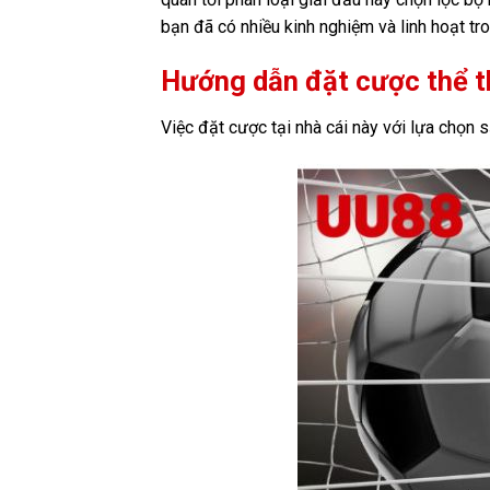
bạn đã có nhiều kinh nghiệm và linh hoạt tro
Hướng dẫn đặt cược thể th
Việc đặt cược tại nhà cái này với lựa chọn 