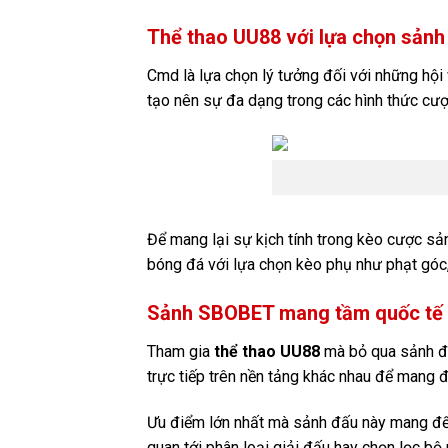
Thể thao UU88 với lựa chọn sản
Cmd là lựa chọn lý tưởng đối với những hội
tạo nên sự đa dạng trong các hình thức cư
Để mang lại sự kịch tính trong kèo cược sả
bóng đá với lựa chọn kèo phụ như phạt góc, 
Sảnh SBOBET mang tầm quốc tế
Tham gia
thể thao UU88
mà bỏ qua sảnh đấu
trực tiếp trên nền tảng khác nhau để mang đ
Ưu điểm lớn nhất mà sảnh đấu này mang đến
quan tới phân loại giải đấu hay chọn lọc bộ