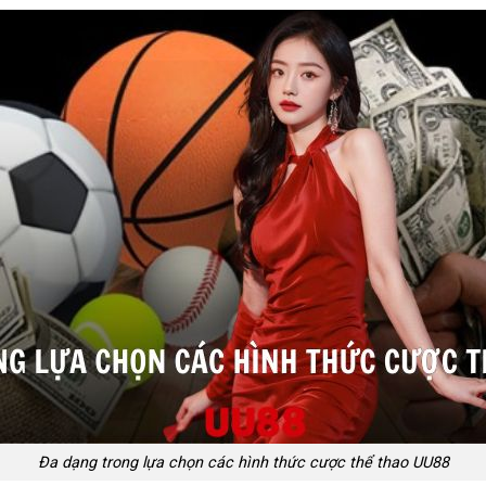
Đa dạng trong lựa chọn các hình thức cược thể thao UU88