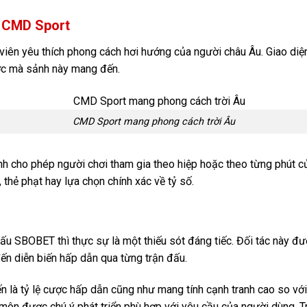
h CMD Sport
 viên yêu thích phong cách hơi hướng của người châu Âu. Giao diệ
ợc mà sảnh này mang đến.
CMD Sport mang phong cách trời Âu
nh cho phép người chơi tham gia theo hiệp hoặc theo từng phút c
thẻ phạt hay lựa chọn chính xác về tỷ số.
 SBOBET thì thực sự là một thiếu sót đáng tiếc. Đối tác này đượ
ến diễn biến hấp dẫn qua từng trận đấu.
 là tỷ lệ cược hấp dẫn cũng như mang tính cạnh tranh cao so với
 môn được chú ý phát triển phù hợp với yêu cầu của người dùng. T