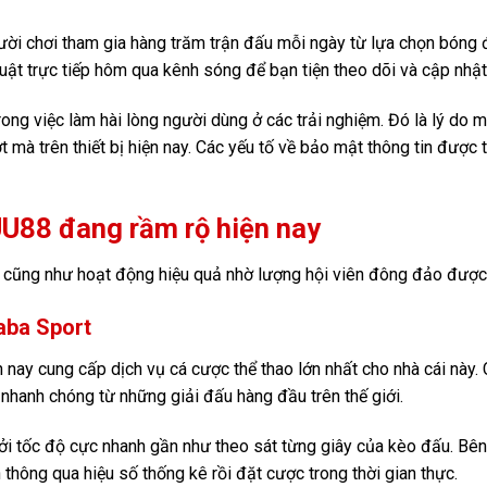
ời chơi tham gia hàng trăm trận đấu mỗi ngày từ lựa chọn bóng đ
uật trực tiếp hôm qua kênh sóng để bạn tiện theo dõi và cập nhật
rong việc làm hài lòng người dùng ở các trải nghiệm. Đó là lý do
mà trên thiết bị hiện nay. Các yếu tố về bảo mật thông tin được 
UU88 đang rầm rộ hiện nay
 cũng như hoạt động hiệu quả nhờ lượng hội viên đông đảo được 
aba Sport
 nay cung cấp dịch vụ cá cược thể thao lớn nhất cho nhà cái này. 
nhanh chóng từ những giải đấu hàng đầu trên thế giới.
ởi tốc độ cực nhanh gần như theo sát từng giây của kèo đấu. Bên
 thông qua hiệu số thống kê rồi đặt cược trong thời gian thực.