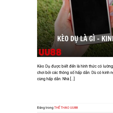
Kèo Dụ được biết đến là hình thức có lường 
chơi bởi các thông số hấp dẫn. Dù có kinh n
cùng hấp dẫn. Nhà […]
Đăng trong
THỂ THAO UU88