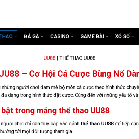
 THAO
ĐÁ GÀ
CASINO
GAME BÀI
XỔ SỐ
UU88
|
THỂ THAO UU88
UU88 – Cơ Hội Cá Cược Bùng Nổ Dà
ới những người chơi đam mê bộ môn cá cược theo hình thức chuyê
đa dạng trong hình thức đặt cược. Cùng đến với những yếu tố và bí
i bật trong mảng thể thao UU88
 người chơi chỉ cần truy cập vào sảnh
thể thao UU88
để tiếp cận
 hướng tới mọi đối tượng tham gia.