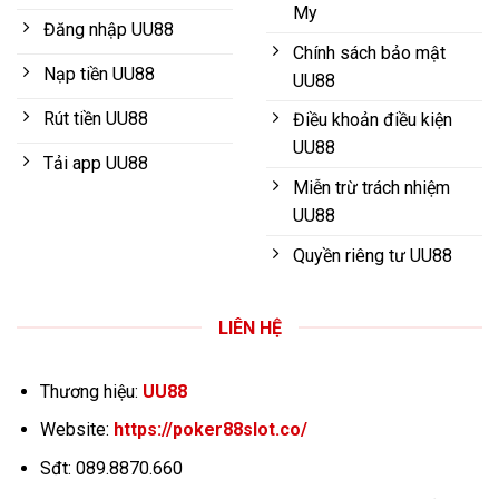
My
Đăng nhập UU88
Chính sách bảo mật
Nạp tiền UU88
UU88
Rút tiền UU88
Điều khoản điều kiện
UU88
Tải app UU88
Miễn trừ trách nhiệm
UU88
Quyền riêng tư UU88
LIÊN HỆ
Thương hiệu:
UU88
Website:
https://poker88slot.co/
Sđt:
089.8870.660