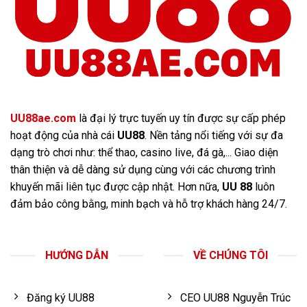
UU88ae.com
là đại lý trực tuyến uy tín được sự cấp phép
hoạt động của nhà cái
UU88
. Nền tảng nổi tiếng với sự đa
dạng trò chơi như: thể thao, casino live, đá gà,... Giao diện
thân thiện và dễ dàng sử dụng cùng với các chương trình
khuyến mãi liên tục được cập nhật. Hơn nữa,
UU 88
luôn
đảm bảo công bằng, minh bạch và hỗ trợ khách hàng 24/7.
HƯỚNG DẪN
VỀ CHÚNG TÔI
Đăng ký UU88
CEO UU88 Nguyễn Trúc