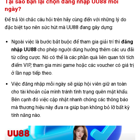
Tại sao bạn lại chọn đăng nhập UU88 mỗi
ngày?
Để trả lời chắc câu hỏi trên hãy cùng đến với những lý do
đặc biệt tạo nên sức hút mà UU88 đang gây dựng:
Ngoài việc là bước bắt buộc để tham gia giải trí thì
đăng
nhập UU88
cho phép người dùng hưởng thêm các ưu đãi
từ cổng cược. Nó có thể là các phần quà liên quan tới tích
điểm VIP, tham gia mini game hoặc các voucher có giá trị
ở lần nạp tiếp theo.
Việc đăng nhập mỗi ngày sẽ giúp hội viên giữ an toàn
cho tài khoản của mình tránh tình trạng quên mật khẩu.
Bên cạnh đó việc cập nhật nhanh chóng các thông báo
mà thương hiệu này đưa ra giúp bạn không bỏ lỡ bất kỳ
tính năng nào.