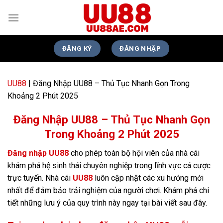
Bỏ
qua
nội
dung
ĐĂNG KÝ
ĐĂNG NHẬP
UU88
|
Đăng Nhập UU88 – Thủ Tục Nhanh Gọn Trong
Khoảng 2 Phút 2025
Đăng Nhập UU88 – Thủ Tục Nhanh Gọn
Trong Khoảng 2 Phút 2025
Đăng nhập UU88
cho phép toàn bộ hội viên của nhà cái
khám phá hệ sinh thái chuyên nghiệp trong lĩnh vực cá cược
trực tuyến. Nhà cái
UU88
luôn cập nhật các xu hướng mới
nhất để đảm bảo trải nghiệm của người chơi. Khám phá chi
tiết những lưu ý của quy trình này ngay tại bài viết sau đây.