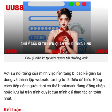
Chú ý các kí tự liên quan tới đường link
Với sự nổi tiếng của mình việc nền tảng bị các kẻ gian lợi
dụng và thành lập website tương tự là điều dễ hiểu. Bằng
cách tiếp cận người chơi có thể bookmark đang đăng nhập
hoặc lưu lại trên trình duyệt của mình để thao tác an toàn
nhất.
Kết luận