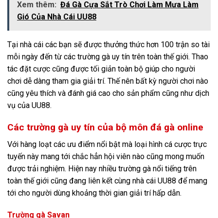
Xem thêm:
Đá Gà Cựa Sắt Trò Chơi Làm Mưa Làm
Gió Của Nhà Cái UU88
Tại nhà cái các bạn sẽ được thưởng thức hơn 100 trận so tài
mỗi ngày đến từ các trường gà uy tín trên toàn thế giới. Thao
tác đặt cược cũng được tối giản toàn bộ giúp cho người
chơi dễ dàng tham gia giải trí. Thế nên bất kỳ người chơi nào
cũng yêu thích và đánh giá cao cho sản phẩm cũng như dịch
vụ của UU88.
Các trường gà uy tín của bộ môn đá gà online
Với hàng loạt các ưu điểm nổi bật mà loại hình cá cược trực
tuyến này mang tới chắc hẳn hội viên nào cũng mong muốn
được trải nghiệm. Hiện nay nhiều trường gà nổi tiếng trên
toàn thế giới cũng đang liên kết cùng nhà cái UU88 để mang
tới cho người dùng khoảng thời gian giải trí hấp dẫn.
Trường gà Savan