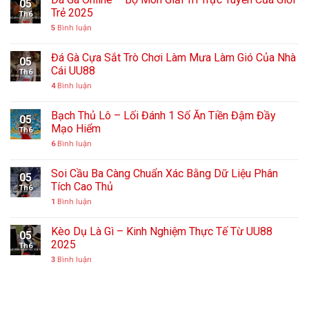
05
Trẻ 2025
Th6
5
Bình luận
Đá Gà Cựa Sắt Trò Chơi Làm Mưa Làm Gió Của Nhà
05
Cái UU88
Th6
4
Bình luận
Bạch Thủ Lô – Lối Đánh 1 Số Ăn Tiền Đậm Đầy
05
Mạo Hiểm
Th6
6
Bình luận
Soi Cầu Ba Càng Chuẩn Xác Bằng Dữ Liệu Phân
05
Tích Cao Thủ
Th6
1
Bình luận
Kèo Dụ Là Gì – Kinh Nghiệm Thực Tế Từ UU88
05
2025
Th6
3
Bình luận