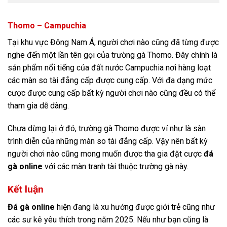
Thomo – Campuchia
Tại khu vực Đông Nam Á, người chơi nào cũng đã từng được
nghe đến một lần tên gọi của trường gà Thomo. Đây chính là
sản phẩm nổi tiếng của đất nước Campuchia nơi hàng loạt
các màn so tài đẳng cấp được cung cấp. Với đa dạng mức
cược được cung cấp bất kỳ người chơi nào cũng đều có thể
tham gia dễ dàng.
Chưa dừng lại ở đó, trường gà Thomo được ví như là sàn
trình diễn của những màn so tài đẳng cấp. Vậy nên bất kỳ
người chơi nào cũng mong muốn được tha gia đặt cược
đá
gà online
với các màn tranh tài thuộc trường gà này.
Kết luận
Đá gà online
hiện đang là xu hướng được giới trẻ cũng như
các sư kê yêu thích trong năm 2025. Nếu như bạn cũng là