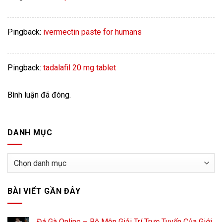
Pingback:
ivermectin paste for humans
Pingback:
tadalafil 20 mg tablet
Bình luận đã đóng.
DANH MỤC
DANH
MỤC
BÀI VIẾT GẦN ĐÂY
Đá Gà Online – Bộ Môn Giải Trí Trực Tuyến Của Giới