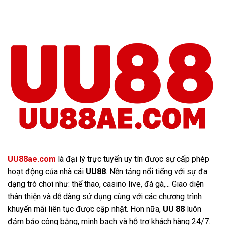
UU88ae.com
là đại lý trực tuyến uy tín được sự cấp phép
hoạt động của nhà cái
UU88
. Nền tảng nổi tiếng với sự đa
dạng trò chơi như: thể thao, casino live, đá gà,... Giao diện
thân thiện và dễ dàng sử dụng cùng với các chương trình
khuyến mãi liên tục được cập nhật. Hơn nữa,
UU 88
luôn
đảm bảo công bằng, minh bạch và hỗ trợ khách hàng 24/7.