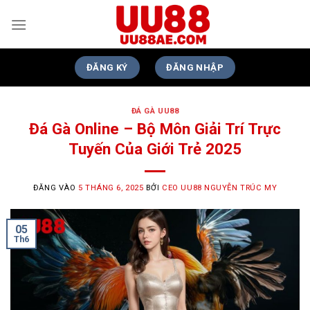
Bỏ
qua
nội
dung
ĐĂNG KÝ
ĐĂNG NHẬP
ĐÁ GÀ UU88
Đá Gà Online – Bộ Môn Giải Trí Trực
Tuyến Của Giới Trẻ 2025
ĐĂNG VÀO
5 THÁNG 6, 2025
BỞI
CEO UU88 NGUYỄN TRÚC MY
05
Th6