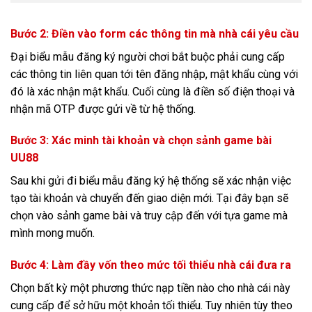
Bước 2: Điền vào form các thông tin mà nhà cái yêu cầu
Đại biểu mẫu đăng ký người chơi bắt buộc phải cung cấp
các thông tin liên quan tới tên đăng nhập, mật khẩu cùng với
đó là xác nhận mật khẩu. Cuối cùng là điền số điện thoại và
nhận mã OTP được gửi về từ hệ thống.
Bước 3: Xác minh tài khoản và chọn sảnh game bài
UU88
Sau khi gửi đi biểu mẫu đăng ký hệ thống sẽ xác nhận việc
tạo tài khoản và chuyển đến giao diện mới. Tại đây bạn sẽ
chọn vào sảnh game bài và truy cập đến với tựa game mà
mình mong muốn.
Bước 4: Làm đầy vốn theo mức tối thiểu nhà cái đưa ra
Chọn bất kỳ một phương thức nạp tiền nào cho nhà cái này
cung cấp để sở hữu một khoản tối thiểu. Tuy nhiên tùy theo