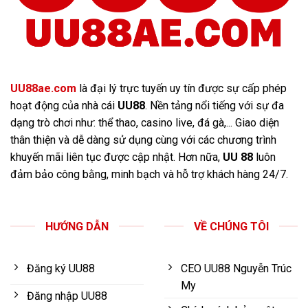
UU88ae.com
là đại lý trực tuyến uy tín được sự cấp phép
hoạt động của nhà cái
UU88
. Nền tảng nổi tiếng với sự đa
dạng trò chơi như: thể thao, casino live, đá gà,... Giao diện
thân thiện và dễ dàng sử dụng cùng với các chương trình
khuyến mãi liên tục được cập nhật. Hơn nữa,
UU 88
luôn
đảm bảo công bằng, minh bạch và hỗ trợ khách hàng 24/7.
HƯỚNG DẪN
VỀ CHÚNG TÔI
Đăng ký UU88
CEO UU88 Nguyễn Trúc
My
Đăng nhập UU88