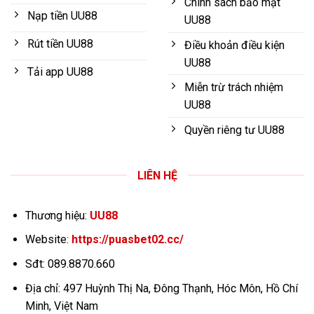
Chính sách bảo mật
Nạp tiền UU88
UU88
Rút tiền UU88
Điều khoản điều kiện
UU88
Tải app UU88
Miễn trừ trách nhiệm
UU88
Quyền riêng tư UU88
LIÊN HỆ
Thương hiệu:
UU88
Website:
https://puasbet02.cc/
Sđt:
089.8870.660
Địa chỉ: 497 Huỳnh Thị Na, Đông Thạnh, Hóc Môn, Hồ Chí
Minh, Việt Nam