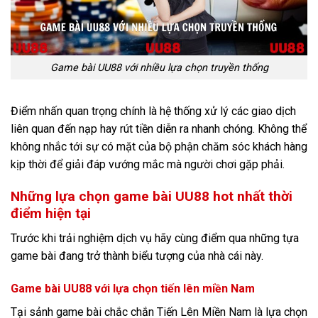
Game bài UU88 với nhiều lựa chọn truyền thống
Điểm nhấn quan trọng chính là hệ thống xử lý các giao dịch
liên quan đến nạp hay rút tiền diễn ra nhanh chóng. Không thể
không nhắc tới sự có mặt của bộ phận chăm sóc khách hàng
kịp thời để giải đáp vướng mắc mà người chơi gặp phải.
Những lựa chọn game bài UU88 hot nhất thời
điểm hiện tại
Trước khi trải nghiệm dịch vụ hãy cùng điểm qua những tựa
game bài đang trở thành biểu tượng của nhà cái này.
Game bài UU88 với lựa chọn tiến lên miền Nam
Tại sảnh game bài chắc chắn Tiến Lên Miền Nam là lựa chọn