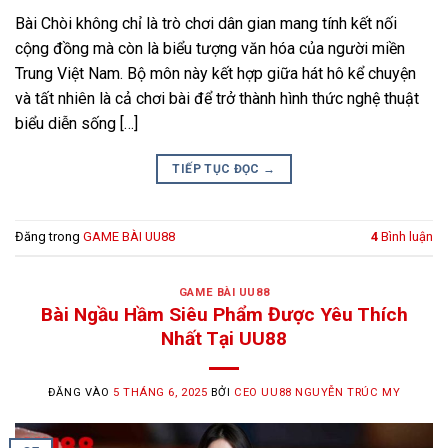
Bài Chòi không chỉ là trò chơi dân gian mang tính kết nối
cộng đồng mà còn là biểu tượng văn hóa của người miền
Trung Việt Nam. Bộ môn này kết hợp giữa hát hô kể chuyện
và tất nhiên là cả chơi bài để trở thành hình thức nghệ thuật
biểu diễn sống […]
TIẾP TỤC ĐỌC
→
Đăng trong
GAME BÀI UU88
4
Bình luận
GAME BÀI UU88
Bài Ngầu Hầm Siêu Phẩm Được Yêu Thích
Nhất Tại UU88
ĐĂNG VÀO
5 THÁNG 6, 2025
BỞI
CEO UU88 NGUYỄN TRÚC MY