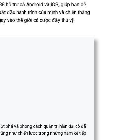
88 hỗ trợ cả Android và iOS, giúp bạn dễ
bắt đầu hành trình của mình và chiến thắng
ay vào thế giới cá cược đầy thú vị!
t phá và phong cách quản trị hiện đại cô đã
 cũng như chiến lược trong những năm kế tiếp