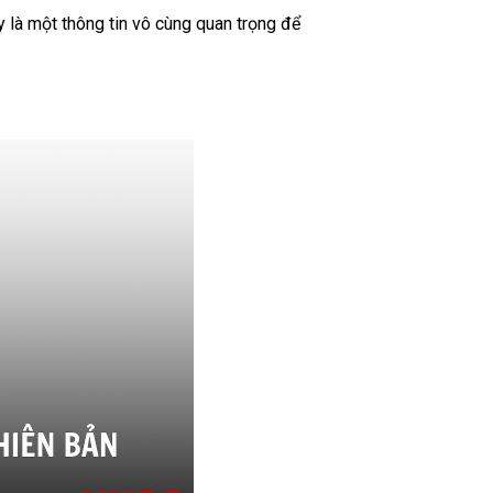
 là một thông tin vô cùng quan trọng để