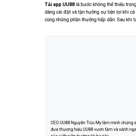
Tải app UU88
là bước không thể thiếu trong
dàng cài đặt và tận hưởng sự tiện lợi khi c
cùng những phần thưởng hấp dẫn. Sau khi tả
CEO UU88 Nguyễn Trúc My làm minh chứng sống
đưa thương hiệu UU88 vươn tầm và sánh ngang