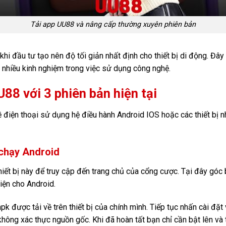
Tải app UU88 và nâng cấp thường xuyên phiên bản
hi đầu tư tạo nên độ tối giản nhất định cho thiết bị di động. Đâ
 nhiều kinh nghiệm trong việc sử dụng công nghệ.
88 với 3 phiên bản hiện tại
ề điện thoại sử dụng hệ điều hành Android IOS hoặc các thiết bị 
 chạy Android
hiết bị này để truy cập đến trang chủ của cổng cược. Tại đây góc 
iện cho Android.
pk được tải về trên thiết bị của chính mình. Tiếp tục nhấn cài đ
hông xác thực nguồn gốc. Khi đã hoàn tất bạn chỉ cần bật lên và 