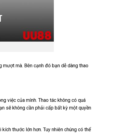
cùng mượt mà. Bên cạnh đó bạn dễ dàng thao
.
ng việc của mình. Thao tác không có quá
 bạn sẽ không cần phải cấp bất kỳ một quyền
 kích thước lớn hơn. Tuy nhiên chúng có thể