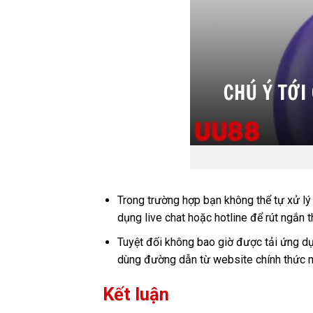
Trong trường hợp bạn không thể tự xử lý
dụng live chat hoặc hotline để rút ngắn
Tuyệt đối không bao giờ được tải ứng dụ
dùng đường dẫn từ website chính thức 
Kết luận