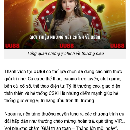
Tổng quan những ý chính về thương hiệu
Thành viên tại
UU88
có thể lựa chọn đa dạng các hình thức
giải trí như: Cá cược thể thao, casino trực tuyến, slot game,
bắn cá, xổ số, thể thao điện tử. Tỷ lệ thưởng cao, giao diện
thân thiện và hệ thống CSKH là những điểm mạnh giúp hệ
thống giữ vững vị trí hàng đầu trên thị trường.
Ngoài ra, nền tảng thường xuyên tung ra các chương trình ưu
đãi hấp dẫn như thưởng chào mừng, hoàn trả, quà tặng VIP,…
Với phương châm “Giải trí an toàn – Thắng lớn mỗi ngày”,