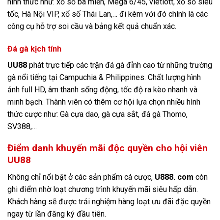
tốc, Hà Nội VIP, xổ số Thái Lan,… đi kèm với đó chính là các
công cụ hỗ trợ soi cầu và bảng kết quả chuẩn xác.
Đá gà kịch tính
UU88
phát trực tiếp các trận đá gà đỉnh cao từ những trường
gà nổi tiếng tại Campuchia & Philippines. Chất lượng hình
ảnh full HD, âm thanh sống động, tốc độ ra kèo nhanh và
minh bạch. Thành viên có thêm cơ hội lựa chọn nhiều hình
thức cược như: Gà cựa dao, gà cựa sắt, đá gà Thomo,
SV388,…
Điểm danh khuyến mãi độc quyền cho hội viên
UU88
Không chỉ nổi bật ở các sản phẩm cá cược,
U888. com
còn
ghi điểm nhờ loạt chương trình khuyến mãi siêu hấp dẫn.
Khách hàng sẽ được trải nghiệm hàng loạt ưu đãi đặc quyền
ngay từ lần đăng ký đầu tiên.