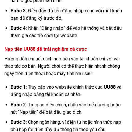
Bước 3:
Điền đầy đủ tên đăng nhập cùng với mật khẩu
bạn đã đăng ký trước đó.
Bước 4:
Nhấn “Đăng nhập” để vào hệ thống và bắt đầu
tham gia các trò chơi tại website.
Nạp tiền UU88 để trải nghiệm cá cược
Hướng dẫn chi tiết cách nạp tiền vào tài khoản chỉ với vài
thao tác cơ bản. Người chơi có thể thực hiện nhanh chóng
ngay trên điện thoại hoặc máy tính như sau:
Bước 1:
Truy cập vào website chính thức của
UU88
và
đăng nhập bằng tài khoản cá nhân.
Bước 2:
Tại giao diện chính, nhấn vào biểu tượng hoặc
nút “Nạp tiền” để bắt đầu giao dịch.
Bước 3:
Chọn ngân hàng, ví điện tử hoặc hình thức nạp
phù hợp rồi điền đầy đủ thông tin theo yêu cầu.