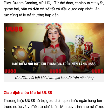
game bài, bắn cá đến xổ số tất cả đều được cập nhật liên
tục cùng tỷ lệ trả thưởng hấp dẫn.
Ưu điểm nổi bật khi tham gia kèo độ trên nền tảng
Giao dịch siêu tốc tại UU88
Thương hiệu
UU88
hỗ trợ giao dịch qua nhiều ngân hàng lớn
trong nước và ví điện tử phổ biến. Mọi quy trình nạp rút được