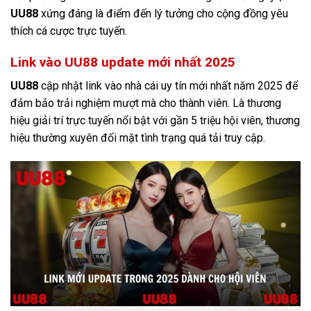
UU88
xứng đáng là điểm đến lý tưởng cho cộng đồng yêu
thích cá cược trực tuyến.
Link vào UU88 update mới nhất 2025
UU88
cập nhật link vào nhà cái uy tín mới nhất năm 2025 để
đảm bảo trải nghiệm mượt mà cho thành viên. Là thương
hiệu giải trí trực tuyến nổi bật với gần 5 triệu hội viên, thương
hiệu thường xuyên đối mặt tình trạng quá tải truy cập.
Đường dẫn URL mới nhất được cập nhật trong 2025