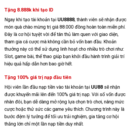
Tặng 8.888k khi tạo ID
Ngay khi tạo tài khoản tại
UU8888
, thành viên sẽ nhận được
món quà chào mừng trị giá 88.000 đồng hoàn toàn miễn phí.
Đây là cơ hội tuyệt vời để tân thủ làm quen với giao diện,
tham gia cá cược mà không cần bỏ vốn ban đầu. Khoản
thưởng này có thể sử dụng linh hoạt cho nhiều trò chơi như:
Slot, game bài, thể thao giúp bạn khởi đầu hành trình giải trí
hiệu quả hấp dẫn hơn bao giờ hết.
Tặng 100% giá trị nạp đầu tiên
Hội viên lần đầu nạp tiền vào tài khoản tại
UU88
sẽ nhận
được khuyến mãi lên đến 100% giá trị nạp. Với số vốn được
nhân đôi, bạn dễ dàng mở rộng lựa chọn trò chơi, nâng mức
cược hoặc thử sức các game yêu thích. Chương trình này là
bước đệm lý tưởng để tối ưu trải nghiệm, gia tăng cơ hội
thắng lớn chỉ một lần nạp tiền duy nhất.