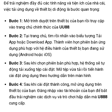
việc tải ứng dụng về thiết bị di động là bước quan trọng:
Bước 1:
Mở trình duyệt trên thiết bị của bạn rồi truy cập
vào trang chủ chính thức của
UU88
.
Bước 2:
Tại trang chủ, tìm rồi nhấn vào biểu tượng Tải
App hoặc Download App. Thành viên họn phiên bản ứng
dụng phù hợp với hệ điều hành của thiết bị bạn đang sử
dụng (Android hoặc iOS).
Bước 3:
Sau khi chọn phiên bản phù hợp, hệ thống sẽ tự
động tải xuống tệp cài đặt. Mở tệp vừa tải rồi tiến hành
cài đặt ứng dụng theo hướng dẫn trên màn hình.
Bước 4:
Sau khi cài đặt thành công, mở ứng dụng trên
thiết bị của bạn. Đăng nhập vào tài khoản của bạn để bắt
đầu trải nghiệm các dịch vụ và trò chơi hấp dẫn mà
U888
cung cấp.
FAQS – Các câu hỏi liên quan đến UU88 cần