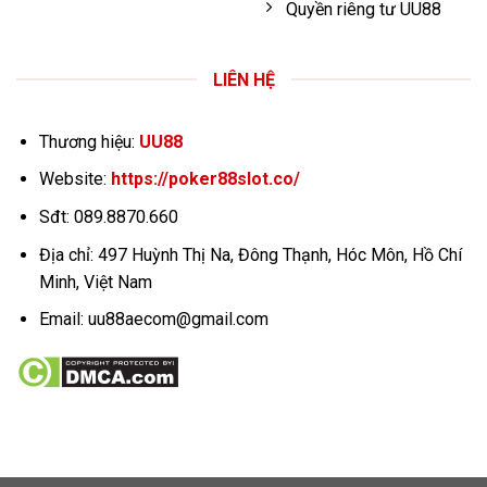
LIÊN HỆ
Thương hiệu:
UU88
Website:
https://poker88slot.co/
Sđt:
089.8870.660
Địa chỉ: 497 Huỳnh Thị Na, Đông Thạnh, Hóc Môn, Hồ Chí
Minh, Việt Nam
Email:
uu88aecom@gmail.com
Copyright 2026 ©
UU88 NHÀ CÁI UY TÍN