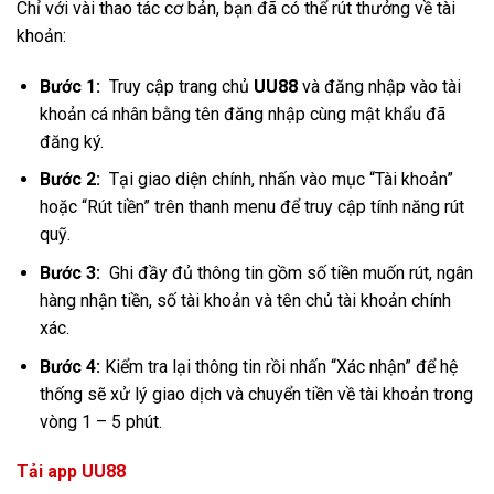
khoản:
Bước 1:
Truy cập trang chủ
UU88
và đăng nhập vào tài
khoản cá nhân bằng tên đăng nhập cùng mật khẩu đã
đăng ký.
Bước 2:
Tại giao diện chính, nhấn vào mục “Tài khoản”
hoặc “Rút tiền” trên thanh menu để truy cập tính năng rút
quỹ.
Bước 3:
Ghi đầy đủ thông tin gồm số tiền muốn rút, ngân
hàng nhận tiền, số tài khoản và tên chủ tài khoản chính
xác.
Bước 4:
Kiểm tra lại thông tin rồi nhấn “Xác nhận” để hệ
thống sẽ xử lý giao dịch và chuyển tiền về tài khoản trong
vòng 1 – 5 phút.
Tải app UU88
Để trải nghiệm đầy đủ các tính năng và tiện ích của nhà cái,