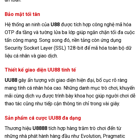
Bảo mật tối tân
Hệ thống an ninh của
U88
được tích hợp công nghệ mã hóa
OTP đa tầng và tường lửa ba lớp giúp ngăn chặn tối đa cuộc
tấn công mạng. Song song đó, nền tảng còn ứng dụng
Security Socket Layer (SSL) 128-bit để mã hóa toàn bộ dữ
liệu cá nhân và giao dịch.
Thiết kế giao diện UU88 tinh tế
UU88
gây ấn tượng với giao diện hiện đại, bố cục rõ ràng
mang tính cá nhân hóa cao. Những danh mục trò chơi, khuyến
mãi cùng dịch vụ được trình bày khoa học giúp người chơi dễ
thao tác cũng như tiếp cận thông tin chỉ trong vài giây.
Sản phẩm cá cược UU88 đa dạng
Thương hiệu
U8888
tích hợp hàng trăm trò chơi đến từ
những nhà phát hành hàng đầu như Evolution, Pragmatic
Play, Dream Gaming, VR, UG,… Từ thể thao, casino trực tuyến,