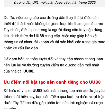
Do đó, việc cung cấp các đường dẫn thay thế là điều cần
thiết để thành viên không bị gián đoạn khi tham gia cá cược.
Tuy nhiên, điều quan trọng là người dùng cần truy cập đúng
link chính thức do
UU88
cung cấp. Việc này giúp bảo vệ
thông tin cá nhân, tài khoản và tài sản khỏi các trang giả mạo
hoặc kẻ xấu lừa đảo.
Để đảm bảo an toàn tuyệt đối và truy cập nhanh chóng, bạn
nên lưu lại và thường xuyên kiểm tra đường dẫn mới nhất
của nhà cái
UU88
.
Ưu điểm nổi bật tạo nên danh tiếng cho UU88
Để hiểu rõ vì sao
UU88
luôn nằm trong top nhà cái được yêu
thích nhất hiện nay, bạn cần điểm qua loạt ưu điểm vượt trội
dưới đây. Tất cả đều góp phần tạo nên trải nghiệm cá cược
an toàn.