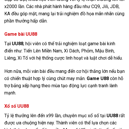
x2000 lần. Các nhà phát hành hàng đầu như CQ9, Jili, JDB,
KA đều góp mặt, mang lại trải nghiệm đồ họa mãn nhãn cùng
phần thưởng hấp dẫn.
Game bài UU88
Tạ
i UU88
, hội viên có thể trải nghiệm loạt game bài kinh
điển như: Tiến Lên Miền Nam, Xì Dách, Phỏm, Mậu Binh,
Liêng, Xì Tố với hệ thống cược linh hoạt và luật chơi dễ hiểu.
Hơn nữa, mỗi ván bài đều mang đến cơ hội thắng lớn nếu bạn
có chiến thuật hợp lý cùng chút may mắn.
Game U88
còn hỗ
trợ bảng xếp hạng theo mùa tạo động lực cạnh tranh lành
mạnh.
Xổ số UU88
Tỷ lệ thưởng lên đến x99 lần, chuyên mục xổ số tại
UU88
rất
được ưa chuộng hiện nay. Thành viên có thể lựa chọn các
hình thức như: xổ số ba miền, Mega 6/45, vietlott, xổ số siêu